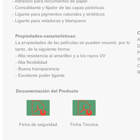
- A
dhesivo para documentos de papel
- C
onsolidante y fijador de las capas pictóricas
- Ligante para pigmentos naturales y sintéticos
- L
igante para veladuras y blanqueos
C
Propiedades-características:
La propiedades de las películas se pueden resumir, por lo
tanto, de la siguiente forma:
P
- Alta resistencia al amarilleo y a los rayos UV
- Alta flexibilidad
C
- Buena transparencia
- Excelente poder ligante
Documentación del Producto
Ficha de seguridad
Ficha Técnica