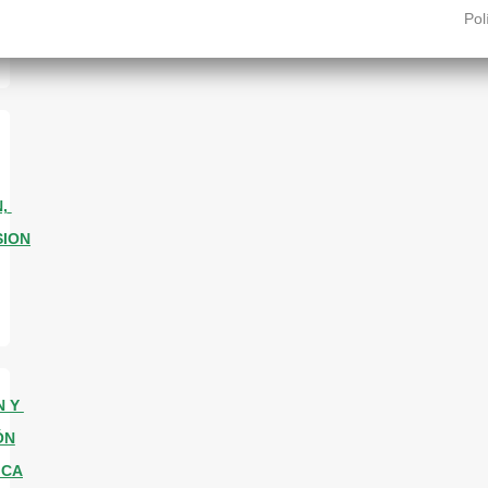
Pol
,
SION
N Y
ÓN
ICA