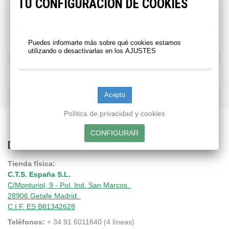
TU CONFIGURACIÓN DE COOKIES
⬇️
Puedes informarte más sobre qué cookies estamos
utilizando o desactivarlas en los
AJUSTES
NUESTRAS TIENDAS
Política de privacidad y cookies
DIRECCIÓN
Tienda física:
C.T.S. España S.L.
C/Monturiol, 9 - Pol. Ind. San Marcos.
28906 Getafe Madrid.
C.I.F. ES B81342628
Teléfonos:
+ 34 91 6011640 (4 líneas)