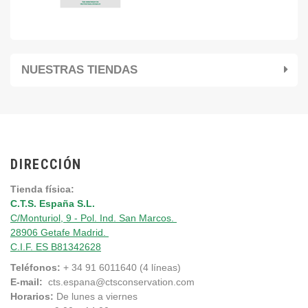
NUESTRAS TIENDAS
DIRECCIÓN
Tienda física:
C.T.S. España S.L.
C/Monturiol, 9 - Pol. Ind. San Marcos.
28906 Getafe Madrid.
C.I.F. ES B81342628
Teléfonos:
+ 34 91 6011640 (4 líneas)
E-mail:
cts.espana@ctsconservation.com
Horarios:
De lunes a viernes