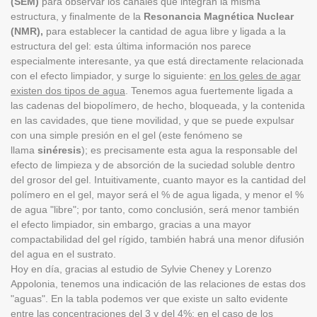
(SEM)
para observar los canales que integran la misma
estructura, y finalmente de la
Resonancia Magnética Nuclear
(NMR),
para establecer la cantidad de agua libre y ligada a la
estructura del gel: esta última información nos parece
especialmente interesante, ya que está directamente relacionada
con el efecto limpiador, y surge lo siguiente:
en los geles de agar
existen dos tipos de agua
. Tenemos agua fuertemente ligada a
las cadenas del biopolímero, de hecho, bloqueada, y la contenida
en las cavidades, que tiene movilidad, y que se puede expulsar
con una simple presión en el gel (este fenómeno se
llama
sinéresis
); es precisamente esta agua la responsable del
efecto de limpieza y de absorción de la suciedad soluble dentro
del grosor del gel. Intuitivamente, cuanto mayor es la cantidad del
polímero en el gel, mayor será el % de agua ligada, y menor el %
de agua "libre"; por tanto, como conclusión, será menor también
el efecto limpiador, sin embargo, gracias a una mayor
compactabilidad del gel rígido, también habrá una menor difusión
del agua en el sustrato.
Hoy en día, gracias al estudio de Sylvie Cheney y Lorenzo
Appolonia, tenemos una indicación de las relaciones de estas dos
"aguas". En la tabla podemos ver que existe un salto evidente
entre las concentraciones del 3 y del 4%; en el caso de los