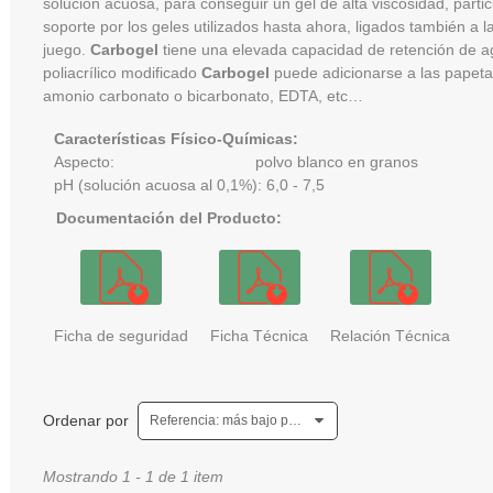
solución acuosa, para conseguir un gel de alta viscosidad, parti
soporte por los geles utilizados hasta ahora, ligados también a l
juego.
Carbogel
tiene una elevada capacidad de retención de a
poliacrílico modificado
Carbogel
puede adicionarse a las papetas
amonio carbonato o bicarbonato, EDTA, etc…
Características Físico-Químicas:
Aspecto: polvo blanco en granos
pH (solución acuosa al 0,1%): 6,0 - 7,5
Documentación del Producto:
Ficha de seguridad
Ficha Técnica
Relación Técnica
Ordenar por
Referencia: más bajo primero
Mostrando 1 - 1 de 1 item