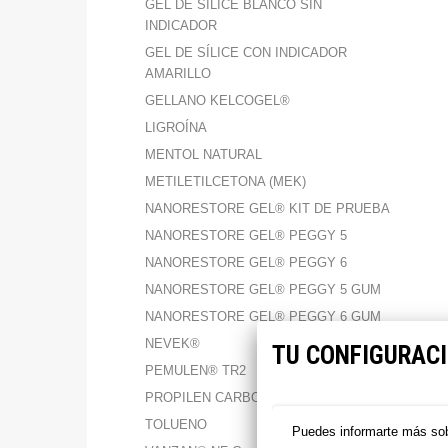
GEL DE SÍLICE BLANCO SIN
INDICADOR
GEL DE SÍLICE CON INDICADOR
AMARILLO
GELLANO KELCOGEL®
LIGROÍNA
MENTOL NATURAL
METILETILCETONA (MEK)
NANORESTORE GEL® KIT DE PRUEBA
NANORESTORE GEL® PEGGY 5
NANORESTORE GEL® PEGGY 6
NANORESTORE GEL® PEGGY 5 GUM
NANORESTORE GEL® PEGGY 6 GUM
NEVEK®
TU CONFIGURACI
PEMULEN® TR2
PROPILEN CARBONATO
TOLUENO
Puedes informarte más sob