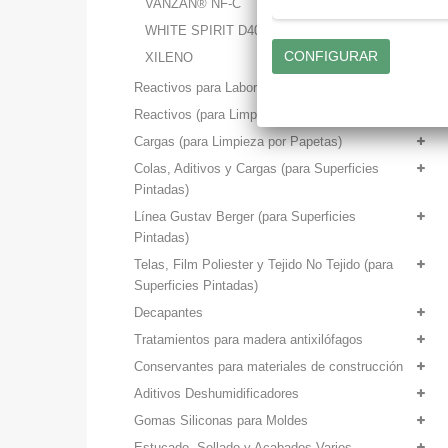
VANZAN® NF-C
WHITE SPIRIT D40
XILENO
Reactivos para Laboratorios
Reactivos (para Limpieza por Papetas)
Cargas (para Limpieza por Papetas)
Colas, Aditivos y Cargas (para Superficies
Pintadas)
Línea Gustav Berger (para Superficies
Pintadas)
Telas, Film Poliester y Tejido No Tejido (para
Superficies Pintadas)
Decapantes
Tratamientos para madera antixilófagos
Conservantes para materiales de construcción
Aditivos Deshumidificadores
Gomas Siliconas para Moldes
Estucado, Sellado y Acabados Varios