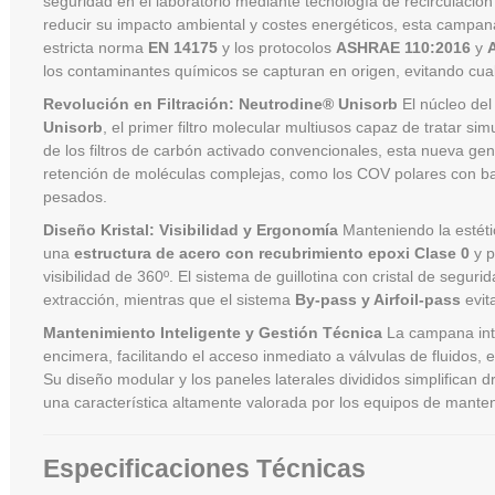
seguridad en el laboratorio mediante tecnología de recirculació
reducir su impacto ambiental y costes energéticos, esta campan
estricta norma
EN 14175
y los protocolos
ASHRAE 110:2016
y
los contaminantes químicos se capturan en origen, evitando cual
Revolución en Filtración: Neutrodine® Unisorb
El núcleo del
Unisorb
, el primer filtro molecular multiusos capaz de tratar s
de los filtros de carbón activado convencionales, esta nueva ge
retención de moléculas complejas, como los COV polares con baj
pesados.
Diseño Kristal: Visibilidad y Ergonomía
Manteniendo la estéti
una
estructura de acero con recubrimiento epoxi Clase 0
y p
visibilidad de 360º. El sistema de guillotina con cristal de segur
extracción, mientras que el sistema
By-pass y Airfoil-pass
evit
Mantenimiento Inteligente y Gestión Técnica
La campana in
encimera, facilitando el acceso inmediato a válvulas de fluidos,
Su diseño modular y los paneles laterales divididos simplifican d
una característica altamente valorada por los equipos de manten
Especificaciones Técnicas