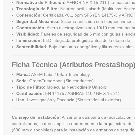
Normativa de Filtración:
AFNOR NF X 15-211 (La más estricta
Tecnología de Filtro:
Neutrodine® Unisorb (Multiusos: Ácidos
Contención:
Certificada <0,1 ppm SF6 (EN 14175-3 y AFNOR
Seguridad Mecánica:
Sistema anticaída con bloqueo inmedia
Construcción:
Acero electrogalvanizado 10/10 mm con acab
Visibilidad:
Paneles de seguridad de 6 mm con guías silenci
Iluminación:
LED integrada protegida antes de la etapa de fil
Sostenibilidad:
Bajo consumo energético y filtros reciclable
Ficha Técnica (Atributos PrestaShop
Marca:
ASEM Labs / Erlab Technology
Serie:
GreenFumeHood (Sin conductos)
Tipo de Filtro:
Molecular Neutrodine® Unisorb
Certificación:
EN 14175 / ASHRAE 110 / NF X 15-211
Uso:
Investigación y Docencia (Sin vertidos al exterior)
Consejo de instalación:
Al ser una campana de recirculación, 
centralizados, lo que simplifica enormemente la arquitectura del 
(690 mm disponibles) para la instalación de armarios de segurid