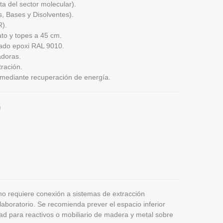
 del sector molecular).
, Bases y Disolventes).
).
to y topes a 45 cm.
ado epoxi RAL 9010.
adoras.
tración.
s mediante recuperación de energía.
)
no requiere conexión a sistemas de extracción
laboratorio. Se recomienda prever el espacio inferior
ad para reactivos o mobiliario de madera y metal sobre