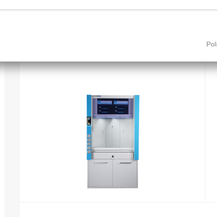
Campana de filtración molecular ASEM Green Fume Hood - Sin conduct
Pol