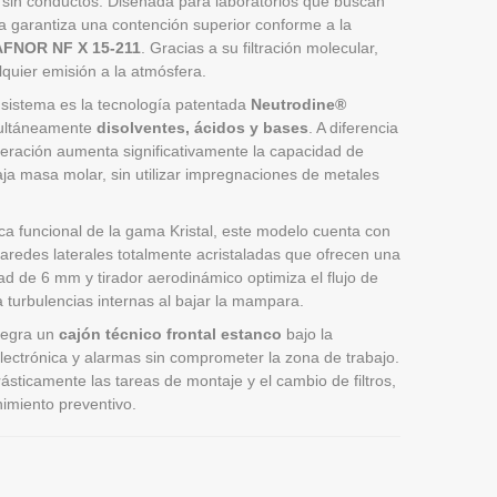
n sin conductos. Diseñada para laboratorios que buscan
a garantiza una contención superior conforme a la
AFNOR NF X 15-211
. Gracias a su filtración molecular,
quier emisión a la atmósfera.
 sistema es la tecnología patentada
Neutrodine®
imultáneamente
disolventes, ácidos y bases
. A diferencia
neración aumenta significativamente la capacidad de
a masa molar, sin utilizar impregnaciones de metales
ca funcional de la gama Kristal, este modelo cuenta con
aredes laterales totalmente acristaladas que ofrecen una
idad de 6 mm y tirador aerodinámico optimiza el flujo de
a turbulencias internas al bajar la mampara.
tegra un
cajón técnico frontal estanco
bajo la
 electrónica y alarmas sin comprometer la zona de trabajo.
rásticamente las tareas de montaje y el cambio de filtros,
imiento preventivo.